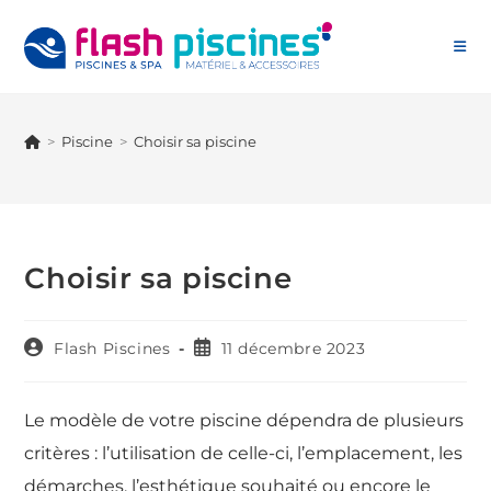
Skip
to
content
>
Piscine
>
Choisir sa piscine
Choisir sa piscine
Auteur/autrice
Publication
Flash Piscines
11 décembre 2023
de
publiée :
la
publication :
Le modèle de votre piscine dépendra de plusieurs
critères : l’utilisation de celle-ci, l’emplacement, les
démarches, l’esthétique souhaité ou encore le