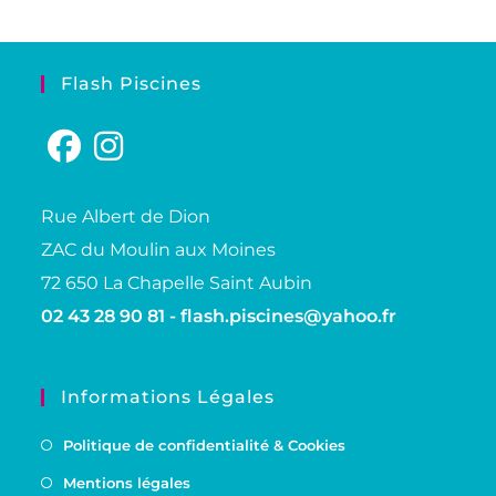
Flash Piscines
S’ouvre
S’ouvre
Rue Albert de Dion
dans
dans
ZAC du Moulin aux Moines
un
un
nouvel
nouvel
72 650 La Chapelle Saint Aubin
onglet
onglet
02 43 28 90 81 -
flash.piscines@yahoo.fr
Informations Légales
Politique de confidentialité & Cookies
Mentions légales