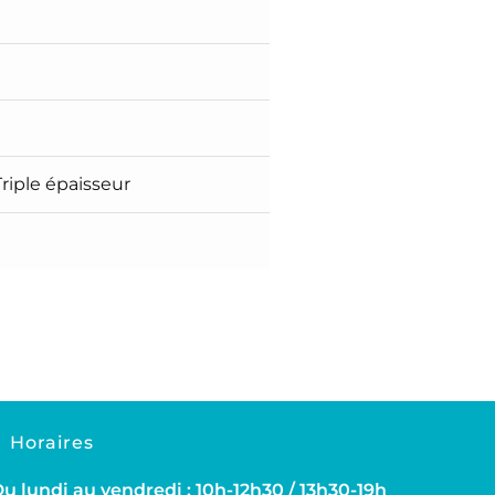
riple épaisseur
Horaires
u lundi au vendredi : 10h-12h30 / 13h30-19h