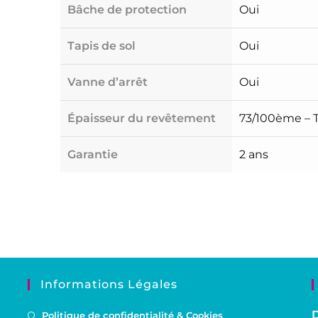
Bâche de protection
Oui
Tapis de sol
Oui
Vanne d’arrêt
Oui
Épaisseur du revêtement
73/100ème – T
Garantie
2 ans
Informations Légales
D
Politique de confidentialité & Cookies